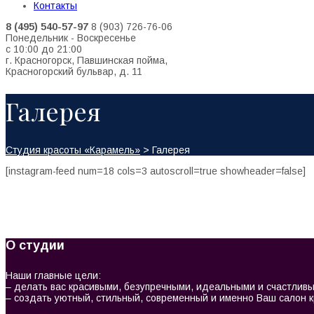
Контакты
8 (495) 540-57-97
8 (903) 726-76-06
Понедельник - Воскресенье
с 10:00 до 21:00
г. Красногорск, Павшинская пойма,
Красногорский бульвар, д. 11
Галерея
Студия красоты «Карамель»
>
Галерея
[instagram-feed num=18 cols=3 autoscroll=true showheader=false]
О студии
Наши главные цели:
– делать вас красивыми, безупречными, идеальными и счастливы
– создать уютный, стильный, современный и именно Ваш салон 